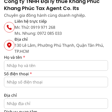
Công ty TNHH Đại lý thuế Khang Phúc
Khang Phúc Tax Agent Co. lts
Chuyên gia đồng hành cùng doanh nghiệp.
Liên hệ trực tiếp
Mr. Thử: 0919 971 268
Ms. Nhung: 0972 085 033
Địa chỉ
130 Lê Lâm, Phường Phú Thạnh, Quận Tân Phú,
TP.HCM
Họ và tên
*
Số điện thoại
*
Địa chỉ
Dịch vụ quan tâm