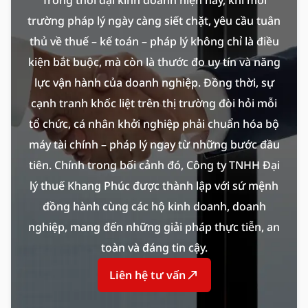
Trong thời đại kinh doanh hiện nay, khi môi
Quyết toán thuế
Đổi đại diện pháp luật
Giải thể doanh nghiệp
trường pháp lý ngày càng siết chặt, yêu cầu tuân
Hoàn thuế GTGT
Đổi loại hình công ty
thủ về thuế – kế toán – pháp lý không chỉ là điều
kiện bắt buộc, mà còn là thước đo uy tín và năng
Hoàn thuế TNCN
Đổi CCCD
lực vận hành của doanh nghiệp. Đồng thời, sự
cạnh tranh khốc liệt trên thị trường đòi hỏi mỗi
tổ chức, cá nhân khởi nghiệp phải chuẩn hóa bộ
máy tài chính – pháp lý ngay từ những bước đầu
tiên. Chính trong bối cảnh đó, Công ty TNHH Đại
lý thuế Khang Phúc được thành lập với sứ mệnh
đồng hành cùng các hộ kinh doanh, doanh
nghiệp, mang đến những giải pháp thực tiễn, an
toàn và đáng tin cậy.
Liên hệ tư vấn