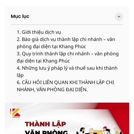
Quyết toán thuế
Đổi đại diện pháp luật
Giải thể doanh nghiệp
Hoàn thuế GTGT
Đổi loại hình công ty
Mục lục
Hoàn thuế TNCN
Đổi CCCD
1. Giới thiệu dịch vụ
2. Báo giá dịch vụ thành lập chi nhánh – văn
phòng đại diện tại Khang Phúc
3. Quy trình thành lập chi nhánh – văn phòng
đại diện tại Khang Phúc
4. Những lưu ý pháp lý và thuế sau khi thành
lập
6. CÂU HỎI LIÊN QUAN KHI THÀNH LẬP CHI
NHÁNH, VĂN PHÒNG ĐẠI DIỆN.