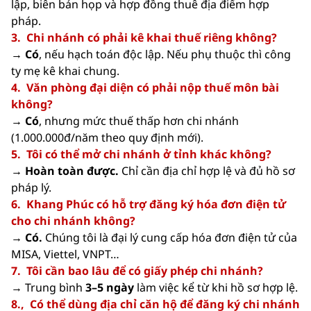
lập, biên bản họp và hợp đồng thuê địa điểm hợp
pháp.
3. Chi nhánh có phải kê khai thuế riêng không?
→ Có
, nếu hạch toán độc lập. Nếu phụ thuộc thì công
ty mẹ kê khai chung.
4. Văn phòng đại diện có phải nộp thuế môn bài
không?
→ Có
, nhưng mức thuế thấp hơn chi nhánh
(1.000.000đ/năm theo quy định mới).
5. Tôi có thể mở chi nhánh ở tỉnh khác không?
→ Hoàn toàn được.
Chỉ cần địa chỉ hợp lệ và đủ hồ sơ
pháp lý.
6. Khang Phúc có hỗ trợ đăng ký hóa đơn điện tử
cho chi nhánh không?
→ Có.
Chúng tôi là đại lý cung cấp hóa đơn điện tử của
MISA, Viettel, VNPT…
7. Tôi cần bao lâu để có giấy phép chi nhánh?
→ Trung bình
3–5 ngày
làm việc kể từ khi hồ sơ hợp lệ.
8., Có thể dùng địa chỉ căn hộ để đăng ký chi nhánh