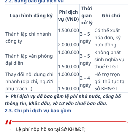
2.2. Bảng báo giá dịch vụ
Thời
Phí dịch
Loại hình đăng ký
gian
Ghi chú
vụ (VNĐ)
xử lý
1.500.000
Có thể xuất
Thành lập chi nhánh
3 – 5
–
hóa đơn, ký
công ty
ngày
2.000.000
hợp đồng
1.000.000
Không phát
Thành lập văn phòng
3 – 5
–
sinh nghĩa vụ
đại diện
ngày
1.500.000
thuế GTGT
Thay đổi nội dung chi
1.000.000
Hỗ trợ trọn
2 – 4
nhánh (địa chỉ, người
–
gói thủ tục tại
ngày
phụ trách...)
1.500.000
Sở KH&ĐT
►
Phí dịch vụ đã bao gồm lệ phí nhà nước, công bố
thông tin, khắc dấu, và tư vấn thuế ban đầu.
2.3. Chi phí dịch vụ bao gồm
Lệ phí nộp hồ sơ tại Sở KH&ĐT;
·